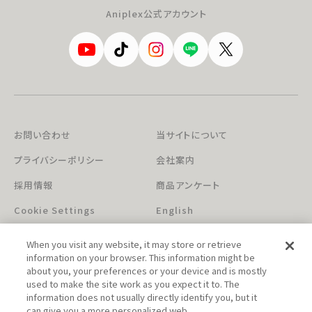
Aniplex公式アカウント
お問い合わせ
当サイトについて
プライバシーポリシー
会社案内
採用情報
商品アンケート
Cookie Settings
English
When you visit any website, it may store or retrieve
information on your browser. This information might be
about you, your preferences or your device and is mostly
used to make the site work as you expect it to. The
information does not usually directly identify you, but it
can give you a more personalized web