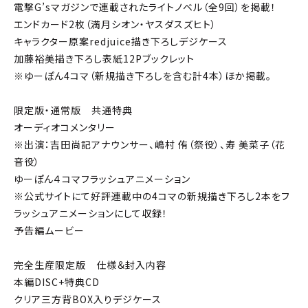
電撃G’sマガジンで連載されたライトノベル（全9回）を掲載！
エンドカード2枚（満月シオン・ヤスダスズヒト）
キャラクター原案redjuice描き下ろしデジケース
加藤裕美描き下ろし表紙12Pブックレット
※ゆーぽん4コマ（新規描き下ろしを含む計4本）ほか掲載。
限定版・通常版 共通特典
オーディオコメンタリー
※出演：吉田尚記アナウンサー、嶋村 侑（祭役）、寿 美菜子（花
音役）
ゆーぽん４コマフラッシュアニメーション
※公式サイトにて好評連載中の4コマの新規描き下ろし2本をフ
ラッシュアニメーションにして収録！
予告編ムービー
完全生産限定版 仕様＆封入内容
本編DISC+特典CD
クリア三方背BOX入りデジケース