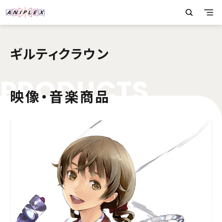
ギルティクラウン
P
R
O
D
U
C
T
S
映像・音楽商品