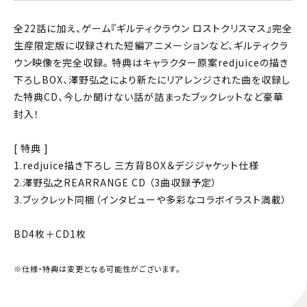
全22話に加え、ゲーム『ギルティクラウン ロストクリスマス』完全
生産限定版に収録された短編アニメーションなど、ギルティクラ
ウン映像を完全収録。 特典はキャラクター原案redjuiceの描き
下ろしBOX、澤野弘之により新たにリアレンジされた曲を収録し
た特典CD、今しか聞けない話が詰まったブックレットなど豪華
封入！
[ 特典 ]
1.redjuice描き下ろし 三方背BOX＆デジジャケット仕様
2.澤野弘之REARRANGE CD （3曲収録予定）
3.ブックレット同梱（インタビューや多彩なコラボイラスト満載）
BD4枚＋CD1枚
※仕様・特典は変更となる可能性がございます。