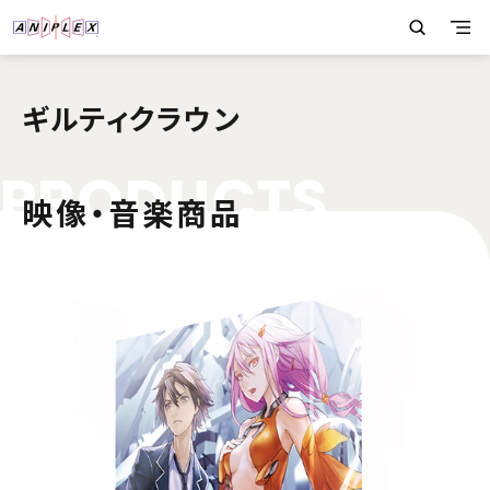
ギルティクラウン
P
R
O
D
U
C
T
S
映像・音楽商品