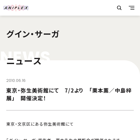
グイン・サーガ
N
E
W
S
ニュース
2010.06.16
東京・弥生美術館にて 7/2より 「栗本薫／中島梓
展」 開催決定！
東京・文京区にある弥生美術館にて