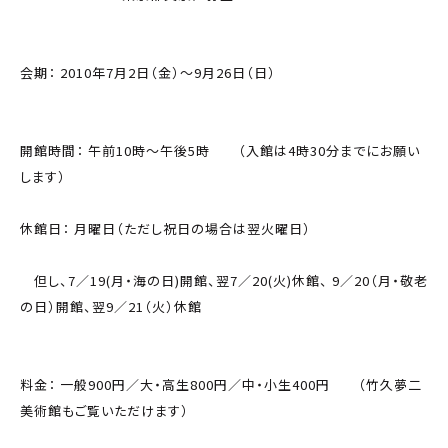
会期： 2010年7月2日（金）〜9月26日（日）
開館時間： 午前10時〜午後5時 （入館は4時30分までにお願い
します）
休館日： 月曜日（ただし祝日の場合は翌火曜日）
但し、7／19(月・海の日)開館、翌7／20(火)休館、 9／20（月・敬老
の日）開館、翌9／21（火）休館
料金： 一般900円／大・高生800円／中・小生400円 （竹久夢二
美術館もご覧いただけます）