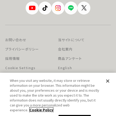
お問い合わせ
当サイトについて
プライバシーポリシー
会社案内
採用情報
商品アンケート
Cookie Settings
English
When you visit any website, it may store or retrieve
information on your browser. This information might be
about you, your preferences or your device and is mostly
used to make the site work as you expect it to. The
information does not usually directly identify you, but it
can give you a more personalized web
このホームページに掲載されている著作物の無断利用を禁じます。
experience.
Cookie Policy