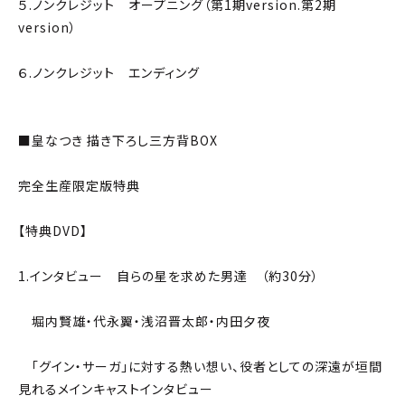
５.ノンクレジット オープニング（第1期version.第2期
version）
６.ノンクレジット エンディング
■皇なつき 描き下ろし三方背BOX
完全生産限定版特典
【特典DVD】
1.インタビュー 自らの星を求めた男達 （約30分）
堀内賢雄・代永翼・浅沼晋太郎・内田夕夜
「グイン・サーガ」に対する熱い想い、役者としての深遠が垣間
見れるメインキャストインタビュー