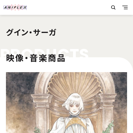
グイン・サーガ
P
R
O
D
U
C
T
S
映像・音楽商品