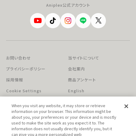
Aniplex公式アカウント
お問い合わせ
当サイトについて
プライバシーポリシー
会社案内
採用情報
商品アンケート
Cookie Settings
English
When you visit any website, it may store or retrieve
information on your browser. This information might be
about you, your preferences or your device and is mostly
used to make the site work as you expect it to. The
information does not usually directly identify you, but it
can give you a more personalized web