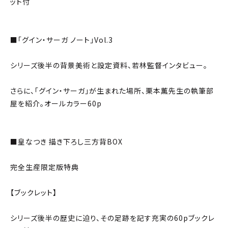
ット付
■「グイン・サーガ ノート」Vol.3
シリーズ後半の背景美術と設定資料、若林監督インタビュー。
さらに、「グイン・サーガ」が生まれた場所、栗本薫先生の執筆部
屋を紹介。オールカラー60p
■皇なつき 描き下ろし三方背BOX
完全生産限定版特典
【ブックレット】
シリーズ後半の歴史に迫り、その足跡を記す充実の60pブックレ