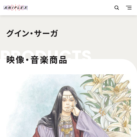
グイン・サーガ
P
R
O
D
U
C
T
S
映像・音楽商品