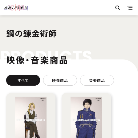
鋼の錬金術師
P
R
O
D
U
C
T
S
映像・音楽商品
すべて
映像商品
音楽商品