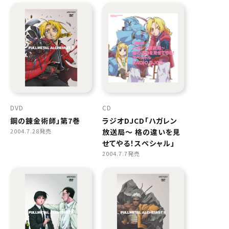
ELRIC-
DVD
CD
鋼の錬金術師」第7巻
ラジオDJCD「ハガレン
2004.7.28発売
放送局〜 格の違いを見
せてやる！スペシャル」
2004.7.7発売