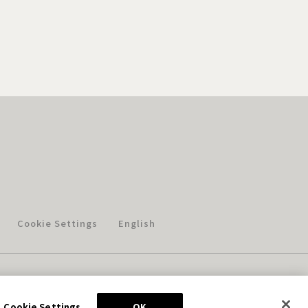
Cookie Settings
English
このホームページに掲載されている著作物の無断利用を禁じます。
© Aniplex Inc. All rights reserved.
Cookie Settings
OK