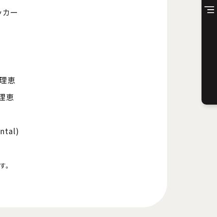
ッカー
)
宮理恵
宮理恵
tal)
す。