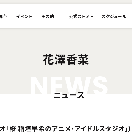
舞台
イベント
その他
公式ストア
スケジュール
花澤香菜
N
E
W
S
ニュース
オ「桜 稲垣早希のアニメ・アイドルスタジオ」）