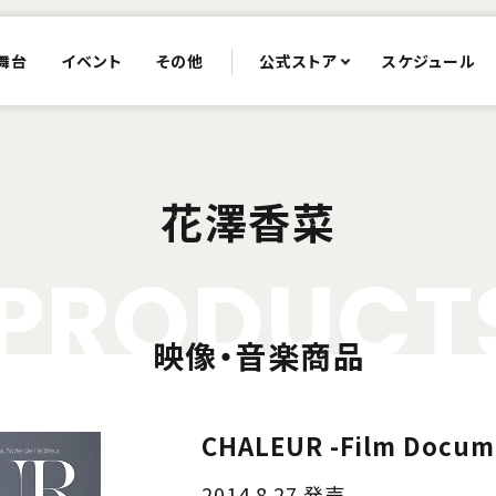
舞台
イベント
その他
公式ストア
スケジュール
花澤香菜
P
R
O
D
U
C
T
映像・音楽商品
CHALEUR -Film Docume
2014.8.27 発売