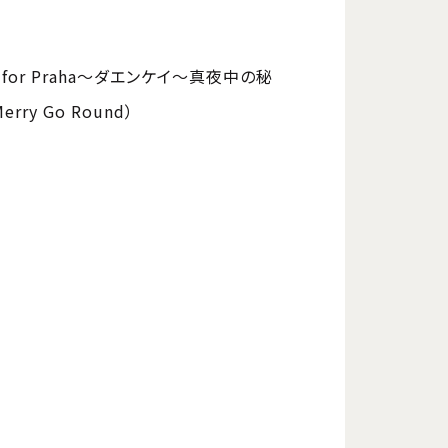
Waltz for Praha～ダエンケイ～真夜中の秘
y Go Round）