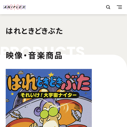
はれときどきぶた
P
R
O
D
U
C
T
S
映像・音楽商品