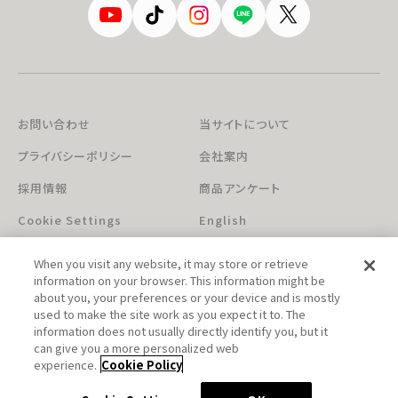
お問い合わせ
当サイトについて
プライバシーポリシー
会社案内
採用情報
商品アンケート
Cookie Settings
English
When you visit any website, it may store or retrieve
information on your browser. This information might be
about you, your preferences or your device and is mostly
used to make the site work as you expect it to. The
information does not usually directly identify you, but it
can give you a more personalized web
このホームページに掲載されている著作物の無断利用を禁じます。
experience.
Cookie Policy
© Aniplex Inc. All rights reserved.