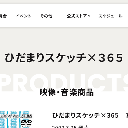
舞台
イベント
その他
公式ストア
スケジュール
ひだまりスケッチ×３６５
P
R
O
D
U
C
T
映像・音楽商品
ひだまりスケッチ×365 
2009.3.25 発売