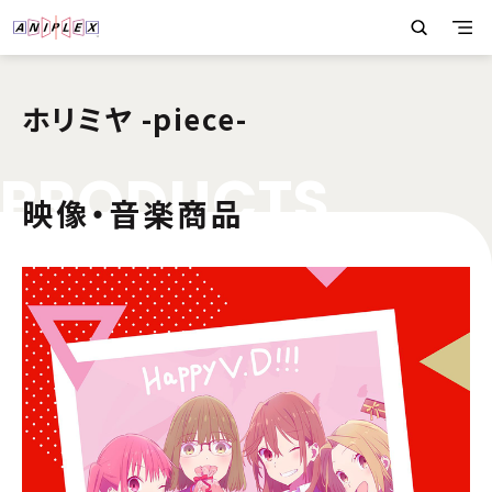
ホリミヤ -piece-
P
R
O
D
U
C
T
S
映像・音楽商品