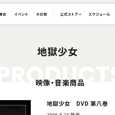
舞台
イベント
その他
公式ストア
スケジュール
地獄少女
P
R
O
D
U
C
T
映像・音楽商品
地獄少女 DVD 第八巻
2006.8.23 発売