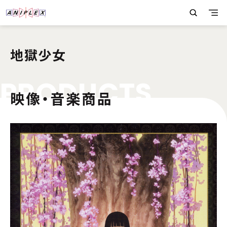
地獄少女
P
R
O
D
U
C
T
S
映像・音楽商品