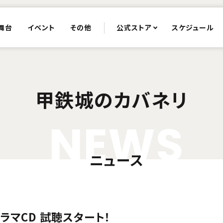
舞台
イベント
その他
公式ストア
スケジュール
甲鉄城のカバネリ
N
E
W
S
ニュース
ドラマCD 試聴スタート！