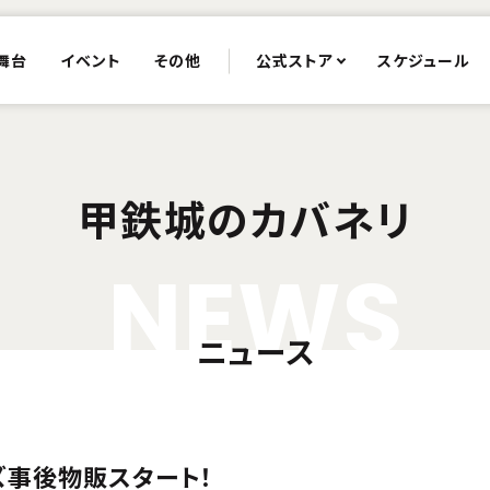
舞台
イベント
その他
公式ストア
スケジュール
甲鉄城のカバネリ
N
E
W
S
ニュース
ズ事後物販スタート！