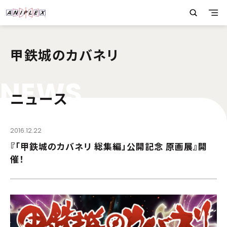
甲鉄城のカバネリ
N
E
W
S
ニュース
2016.12.22
『「甲鉄城のカバネリ 総集編」公開記念 原画展』開
催！