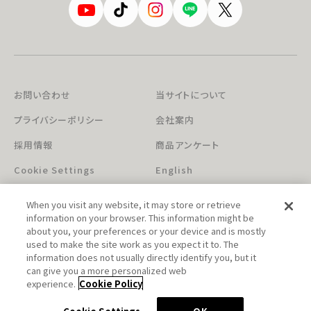
お問い合わせ
当サイトについて
プライバシーポリシー
会社案内
採用情報
商品アンケート
Cookie Settings
English
When you visit any website, it may store or retrieve
information on your browser. This information might be
about you, your preferences or your device and is mostly
used to make the site work as you expect it to. The
information does not usually directly identify you, but it
can give you a more personalized web
このホームページに掲載されている著作物の無断利用を禁じます。
experience.
Cookie Policy
© Aniplex Inc. All rights reserved.