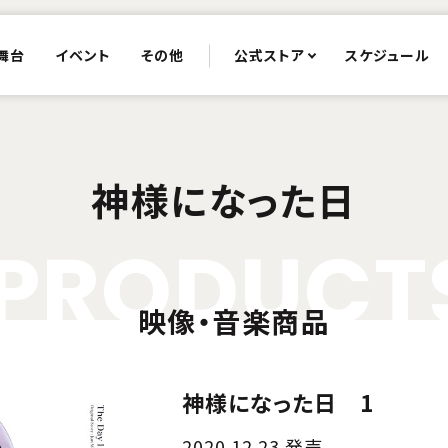
舞台
イベント
その他
公式ストア
スケジュール
神様になった日
P
R
O
D
U
C
T
映像・音楽商品
神様になった日 1
2020.12.23 発売