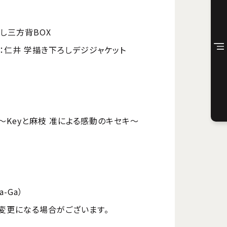
ろし三方背BOX
：仁井 学描き下ろしデジジャケット
～Keyと麻枝 准による感動のキセキ～
-Ga）
変更になる場合がございます。