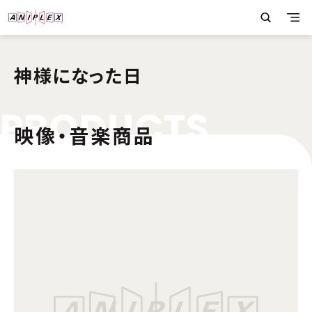
神様になった日
P
R
O
D
U
C
T
S
映像・音楽商品