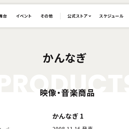
舞台
イベント
その他
公式ストア
スケジュール
かんなぎ
P
R
O
D
U
C
T
映像・音楽商品
かんなぎ 1
2008.11.16 発売