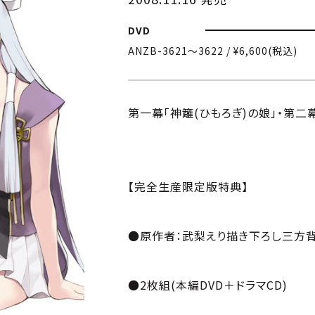
DVD
ANZB-3621〜3622 / ¥6,600(税込)
第一幕「神籬(ひもろぎ)の娘」・第二
【完全生産限定版特典】
●原作者：武梨えり描き下ろし三方背
●2枚組(本編DVD＋ドラマCD)