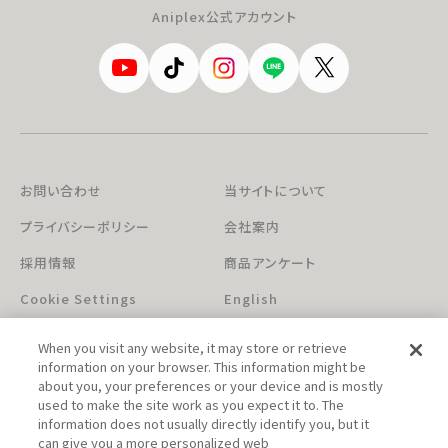
Aniplex公式アカウント
お問い合わせ
当サイトについて
プライバシーポリシー
会社案内
採用情報
商品アンケート
Cookie Settings
English
When you visit any website, it may store or retrieve
information on your browser. This information might be
about you, your preferences or your device and is mostly
used to make the site work as you expect it to. The
information does not usually directly identify you, but it
can give you a more personalized web