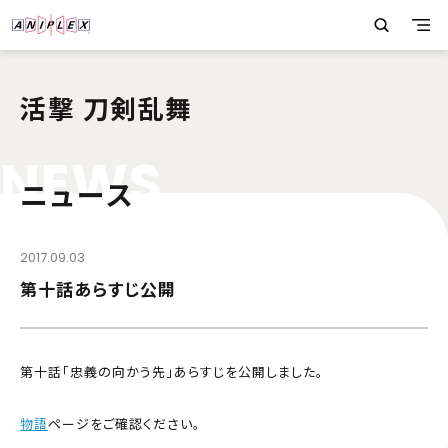
活撃 刀剣乱舞
N
E
W
S
ニュース
2017.09.03
第十話あらすじ公開
第十話「忠義の向かう先」あらすじを公開しました。
物語
ページをご確認ください。