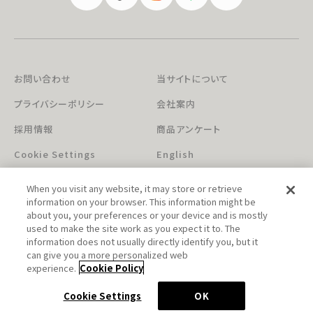
お問い合わせ
当サイトについて
プライバシーポリシー
会社案内
採用情報
商品アンケート
Cookie Settings
English
When you visit any website, it may store or retrieve
information on your browser. This information might be
about you, your preferences or your device and is mostly
used to make the site work as you expect it to. The
information does not usually directly identify you, but it
can give you a more personalized web
このホームページに掲載されている著作物の無断利用を禁じます。
experience.
Cookie Policy
© Aniplex Inc. All rights reserved.
Cookie Settings
OK