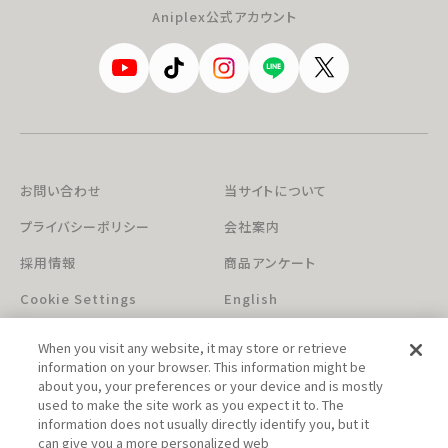
Aniplex公式アカウント
お問い合わせ
当サイトについて
プライバシーポリシー
会社案内
採用情報
商品アンケート
Cookie Settings
English
When you visit any website, it may store or retrieve
information on your browser. This information might be
about you, your preferences or your device and is mostly
used to make the site work as you expect it to. The
information does not usually directly identify you, but it
can give you a more personalized web