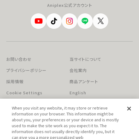
Aniplex公式アカウント
お問い合わせ
当サイトについて
プライバシーポリシー
会社案内
採用情報
商品アンケート
Cookie Settings
English
When you visit any website, it may store or retrieve
information on your browser. This information might be
about you, your preferences or your device and is mostly
used to make the site work as you expect it to. The
information does not usually directly identify you, but it
can give you a more personalized web