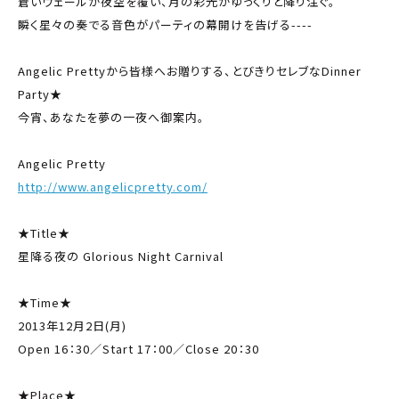
蒼いヴェールが夜空を覆い、月の彩光がゆっくりと降り注ぐ。
瞬く星々の奏でる音色がパーティの幕開けを告げる----
Angelic Prettyから皆様へお贈りする、とびきりセレブなDinner
Party★
今宵、あなたを夢の一夜へ御案内。
Angelic Pretty
http://www.angelicpretty.com/
★Title★
星降る夜の Glorious Night Carnival
★Time★
2013年12月2日(月)
Open 16：30／Start 17：00／Close 20：30
★Place★