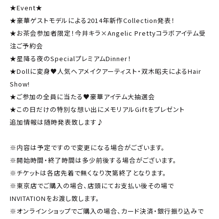
★Event★
★豪華ゲストモデルによる2014年新作Collection発表！
★お茶会参加者限定！今井キラ×Angelic Prettyコラボアイテム受
注ご予約会
★星降る夜のSpecialプレミアムDinner！
★Dollに変身♥人気ヘアメイクアーティスト・双木昭夫によるHair
Show!
★ご参加の全員に当たる♥豪華アイテム大抽選会
★この日だけの特別な想い出にメモリアルGiftをプレゼント
追加情報は随時発表致します♪
※内容は予定ですので変更になる場合がございます。
※開始時間・終了時間は多少前後する場合がございます。
※チケットは各店先着で無くなり次第終了となります。
※東京店でご購入の場合、店頭にてお支払い後その場で
INVITATIONをお渡し致します。
※オンラインショップでご購入の場合、カード決済・銀行振り込みで