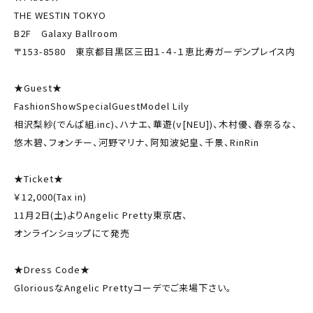
THE WESTIN TOKYO
B2F Galaxy Ballroom
〒153-8580 東京都目黒区三田１-４-１恵比寿ガーデンプレイス内
★Guest★
FashionShowSpecialGuestModel Lily
相沢梨紗(でんぱ組.inc)、ハナエ、華遊(ν[NEU])、木村優、春奈るな、
悠木碧、フォンチー、河野マリナ、阿知波妃皇、千景、RinRin
★Ticket★
￥12,000(Tax in)
11月2日(土)よりAngelic Pretty東京店、
オンラインショップにて発売
★Dress Code★
GloriousなAngelic Prettyコーデでご来場下さい。