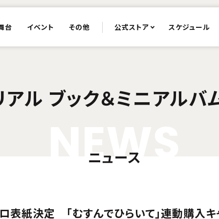
舞台
イベント
その他
公式ストア
スケジュール
リアル ブック＆ミニアルバ
N
E
W
S
ニュース
ソロ表紙決定 「むすんでひらいて」連動購入キ