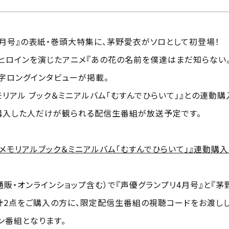
リ4月号』の表紙・巻頭大特集に、茅野愛衣がソロとして初登場！
てヒロインを演じたアニメ『あの花の名前を僕達はまだ知らない
万字ロングインタビューが掲載。
メモリアル ブック＆ミニアルバム「むすんでひらいて」』との連動
購入した人だけが観られる配信生番組が放送予定です。
hメモリアルブック＆ミニアルバム「むすんでひらいて」』連動購
販・オンラインショップ含む）で『声優グランプリ4月号』と『茅
合計2点をご購入の方に、限定配信生番組の視聴コードをお渡しし
ン番組となります。