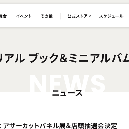
舞台
イベント
その他
公式ストア
スケジュール
リアル ブック＆ミニアルバ
N
E
W
S
ニュース
念 アザーカットパネル展＆店頭抽選会決定