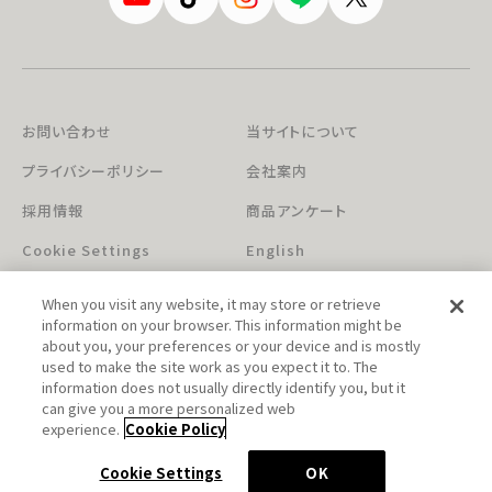
お問い合わせ
当サイトについて
プライバシーポリシー
会社案内
採用情報
商品アンケート
Cookie Settings
English
When you visit any website, it may store or retrieve
information on your browser. This information might be
about you, your preferences or your device and is mostly
used to make the site work as you expect it to. The
information does not usually directly identify you, but it
can give you a more personalized web
このホームページに掲載されている著作物の無断利用を禁じます。
experience.
Cookie Policy
© Aniplex Inc. All rights reserved.
Cookie Settings
OK