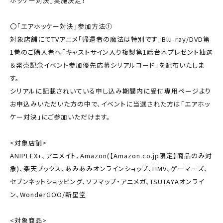
ホッケー対決」実施決定！
〇「エアホッケー対決」参加方法①
対象店舗にてTVアニメ「帰還者の魔法は特別です」Blu-ray/DVD第
1巻のご購入者へ「キャストサイン入り複製第1話台本プレゼント抽選
＆発売記念イベント参加優先応募シリアルコード」を配布いたしま
す。
シリアルに記載されいている申し込み期間内に受付専用ページより
お申込みいただいた方の中で、イベントに当選された方は「エアホッ
ケー対決」にご参加いただけます。
<対象店舗>
ANIPLEX+、アニメイト、Amazon(【Amazon.co.jp限定】商品のみ対
象)、楽天ブックス、あみあみオンラインショップ、HMV、ゲーマーズ、
セブンネットショッピング、ソフマップ・アニメガ、TSUTAYAオンライ
ン、WonderGOO/新星堂
<対象商品>