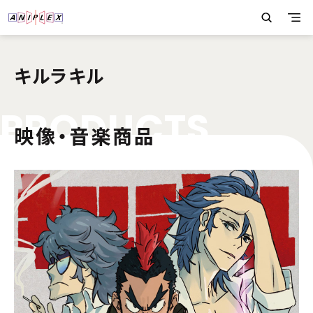
キルラキル
P
R
O
D
U
C
T
S
映像・音楽商品