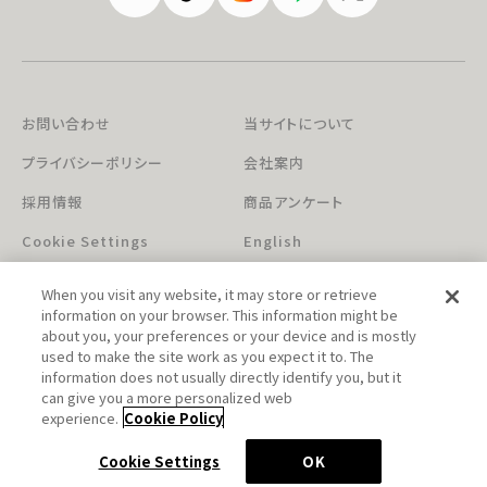
お問い合わせ
当サイトについて
プライバシーポリシー
会社案内
採用情報
商品アンケート
Cookie Settings
English
When you visit any website, it may store or retrieve
information on your browser. This information might be
about you, your preferences or your device and is mostly
used to make the site work as you expect it to. The
information does not usually directly identify you, but it
can give you a more personalized web
このホームページに掲載されている著作物の無断利用を禁じます。
experience.
Cookie Policy
© Aniplex Inc. All rights reserved.
Cookie Settings
OK