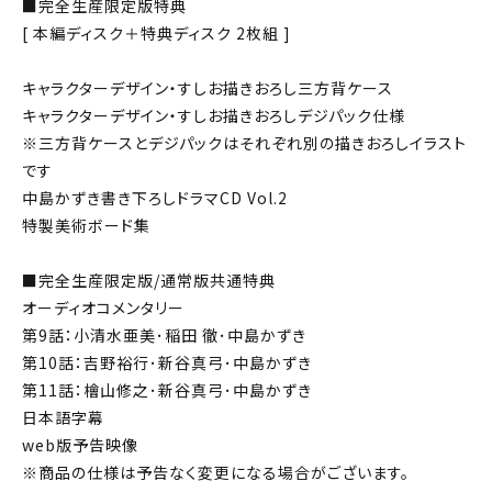
■完全生産限定版特典
[ 本編ディスク＋特典ディスク 2枚組 ]
キャラクターデザイン・すしお描きおろし三方背ケース
キャラクターデザイン・すしお描きおろしデジパック仕様
※三方背ケースとデジパックはそれぞれ別の描きおろしイラスト
です
中島かずき書き下ろしドラマCD Vol.2
特製美術ボード集
■完全生産限定版/通常版共通特典
オーディオコメンタリー
第9話：小清水亜美･稲田 徹･中島かずき
第10話：吉野裕行･新谷真弓･中島かずき
第11話：檜山修之･新谷真弓･中島かずき
日本語字幕
web版予告映像
※商品の仕様は予告なく変更になる場合がございます。