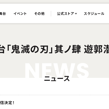
舞台
イベント
その他
公式ストア
スケジュール
台「鬼滅の刃」其ノ肆 遊郭
N
E
W
S
ニュース
信決定！