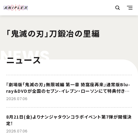
「鬼滅の刃」刀鍛冶の里編
N
E
W
S
ニュース
『劇場版「鬼滅の刃」無限城編 第一章 猗窩座再来』通常版Blu-
ray＆DVDが全国のセブン-イレブン・ローソンにて特典付きで
販売が決定！
2026.07.06
8月21日(金)よりナンジャタウンコラボイベント第7弾が開催決
定！
2026.07.06