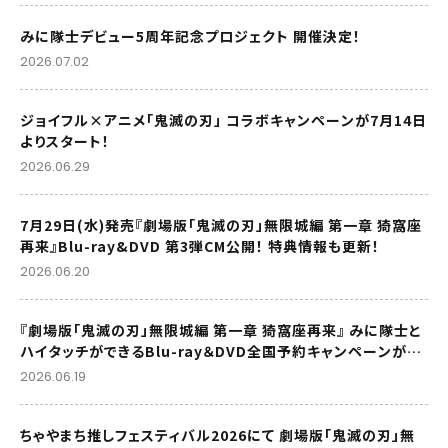
みに隊士デビュー5周年記念プロジェクト 開催決定！
2026.07.02
ジョイフル×アニメ「鬼滅の刃」 コラボキャンペーンが7月14日
よりスタート！
2026.06.29
7月29日(水)発売『劇場版「鬼滅の刃」無限城編 第一章 猗窩座
再来』Blu-ray&DVD 第3弾CM公開！ 特典情報も更新！
2026.06.20
『劇場版「鬼滅の刃」無限城編 第一章 猗窩座再来』 みに隊士と
ハイタッチができるBlu-ray＆DVD全国予約キャンペーンが開
催決定！
2026.06.19
ちゃやまち推しフェスティバル2026にて 劇場版「鬼滅の刃」無