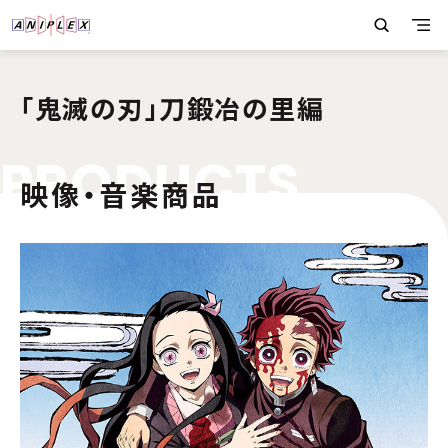
「鬼滅の刃」刀鍛冶の里編
P
R
O
D
U
C
T
S
映像・音楽商品