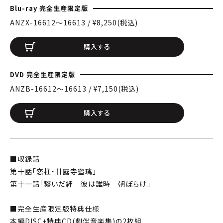
Blu-ray 完全生産限定版
ANZX-16612〜16613 / ¥8,250(税込)
購入する
DVD 完全生産限定版
ANZB-16612〜16613 / ¥7,150(税込)
購入する
■収録話
第十話「恋柱・甘露寺蜜璃」
第十一話「繋いだ絆 彼は誰時 朝ぼらけ」
■完全生産限定版特典仕様
本編DISC+特典CD(劇伴音楽集)の2枚組