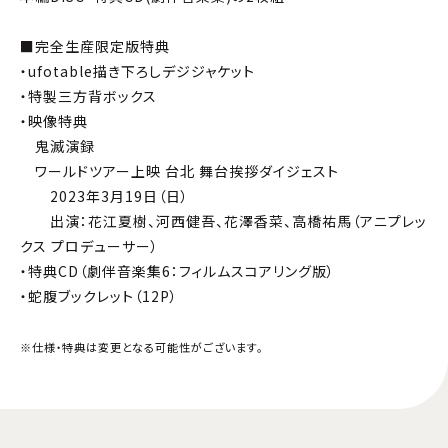
■完全生産限定版特典
・ufotable描き下ろしデジジャケット
・特製三方背ボックス
・映像特典
鬼滅演録
ワールドツアー上映 台北 舞台挨拶ダイジェスト
2023年3月19日（日）
出演：花江夏樹、河西健吾、花澤香菜、高橋祐馬（アニプレッ
クス プロデューサー）
・特典CD（劇伴音楽集6：フィルムスコアリング版）
・蛇腹ブックレット（12P）
※仕様・特典は変更となる可能性がございます。