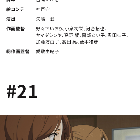
絵コンテ
神戸守
演出
矢嶋 武
作画監督
野々下いおり、小泉初栄、河合拓也、
ヤマダシンヤ、高野 綾、薗部あい子、奥田桂子、
加藤万由子、髙田 晃、薮本和彦
総作画監督
愛敬由紀子
#21