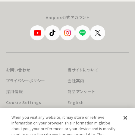
Aniplex公式アカウント
お問い合わせ
当サイトについて
プライバシーポリシー
会社案内
採用情報
商品アンケート
Cookie Settings
English
When you visit any website, it may store or retrieve
information on your browser. This information might be
about you, your preferences or your device and is mostly
used to make the site work as you expect it to. The