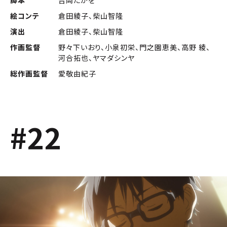
脚本
吉岡たかを
絵コンテ
倉田綾子、柴山智隆
演出
倉田綾子、柴山智隆
作画監督
野々下いおり、小泉初栄、門之園恵美、高野 綾、
河合拓也、ヤマダシンヤ
総作画監督
愛敬由紀子
#22