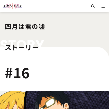
四月は君の嘘
S
T
O
R
Y
ストーリー
2
#16