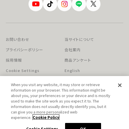
お問い合わせ
当サイトについて
プライバシーポリシー
会社案内
採用情報
商品アンケート
Cookie Settings
English
When you visit any website, it may store or retrieve
information on your browser. This information might be
about you, your preferences or your device and is mostly
used to make the site work as you expect it to. The
information does not usually directly identify you, but it
can give you a more personalized web
このホームページに掲載されている著作物の無断利用を禁じます。
experience.
Cookie Policy
© Aniplex Inc. All rights reserved.
Cookie Settings
OK