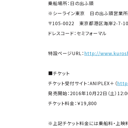
乗船場所：日の出ふ頭
※シーライン東京 日の出ふ頭営業
〒105-0022 東京都港区海岸2-7-104
ドレスコード：セミフォーマル
特設ページURL：
http://www.kurosh
■チケット
チケット受付サイト：ANIPLEX＋（
htt
発売開始：2016年10月22日（土）12:
チケット料金：￥19,800
※受付は先着順となります。上限数に
※上記チケット料金には乗船料・上映料