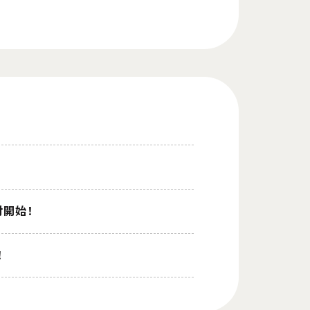
付開始！
！