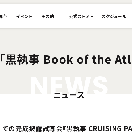
舞台
イベント
その他
公式ストア
スケジュール
執事 Book of the Atl
N
E
W
S
ニュース
船上での完成披露試写会『黒執事 CRUISING P