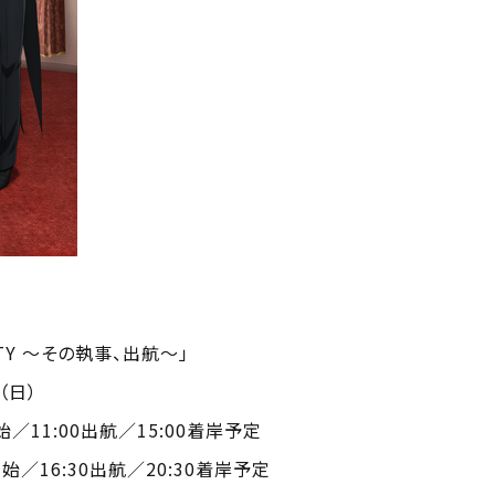
RTY ～その執事、出航～」
（日）
／11:00出航／15:00着岸予定
6:30出航／20:30着岸予定