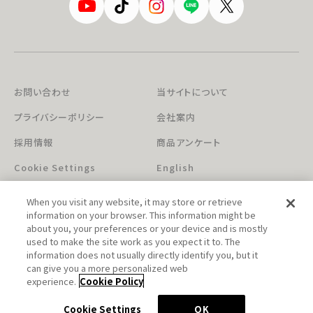
お問い合わせ
当サイトについて
プライバシーポリシー
会社案内
採用情報
商品アンケート
Cookie Settings
English
When you visit any website, it may store or retrieve
information on your browser. This information might be
about you, your preferences or your device and is mostly
used to make the site work as you expect it to. The
information does not usually directly identify you, but it
can give you a more personalized web
このホームページに掲載されている著作物の無断利用を禁じます。
experience.
Cookie Policy
© Aniplex Inc. All rights reserved.
Cookie Settings
OK