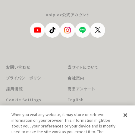
Aniplex公式アカウント
お問い合わせ
当サイトについて
プライバシーポリシー
会社案内
採用情報
商品アンケート
Cookie Settings
English
When you visit any website, it may store or retrieve
information on your browser. This information might be
about you, your preferences or your device and is mostly
used to make the site work as you expect it to. The