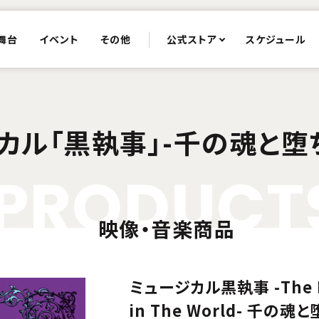
舞台
イベント
その他
公式ストア
スケジュール
カル「黒執事」-千の魂と堕
P
R
O
D
U
C
T
映像・音楽商品
ミュージカル黒執事 -The Mo
in The World- 千の