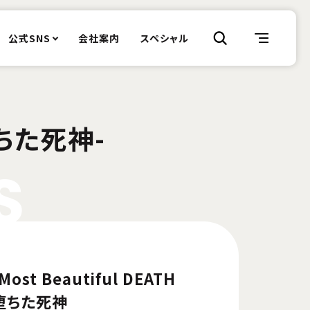
公式SNS
会社案内
スペシャル
ちた死神-
S
st Beautiful DEATH
魂と堕ちた死神