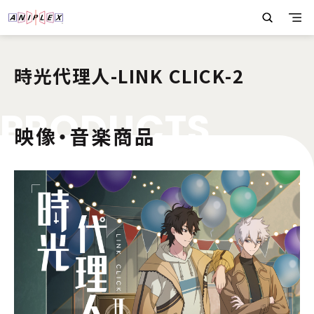
時光代理人-LINK CLICK-2
P
R
O
D
U
C
T
S
映像・音楽商品