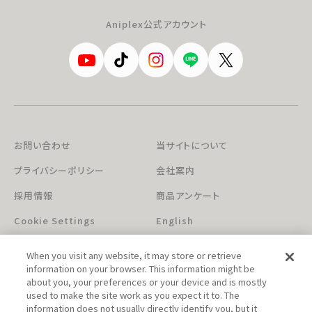
Aniplex公式アカウント
お問い合わせ
当サイトについて
プライバシーポリシー
会社案内
採用情報
商品アンケート
Cookie Settings
English
When you visit any website, it may store or retrieve
information on your browser. This information might be
about you, your preferences or your device and is mostly
used to make the site work as you expect it to. The
information does not usually directly identify you, but it