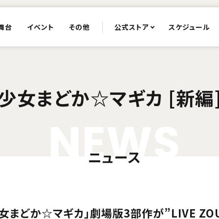
舞台
イベント
その他
公式ストア
スケジュール
少女まどか☆マギカ [新編
N
E
W
S
ニュース
まどか☆マギカ」劇場版3部作が”LIVE ZO