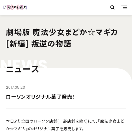
劇場版 魔法少女まどか☆マギカ
[新編] 叛逆の物語
N
E
W
S
ニュース
2017.05.23
ローソンオリジナル菓子発売！
本日より全国のローソン店舗(一部店舖を除く)にて、『魔法少女まど
か☆マギカ』のオリジナル菓子を販売します。