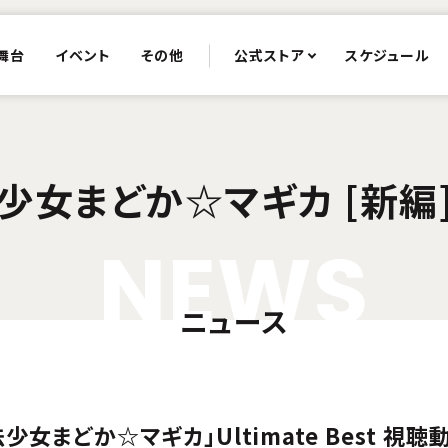
舞台
イベント
その他
公式ストア
スケジュール
少女まどか☆マギカ [新編
N
E
W
S
ニュース
少女まどか☆マギカ」Ultimate Best 視聴