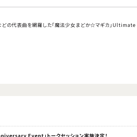
などの代表曲を網羅した「魔法少女まどか☆マギカ」Ultimate
 Anniversary Event」トークセッション実施決定！