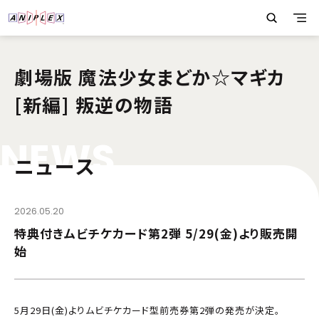
劇場版 魔法少女まどか☆マギカ
[新編] 叛逆の物語
N
E
W
S
ニュース
2026.05.20
特典付きムビチケカード第2弾 5/29(金)より販売開
始
5月29日(金)よりムビチケカード型前売券第2弾の発売が決定。