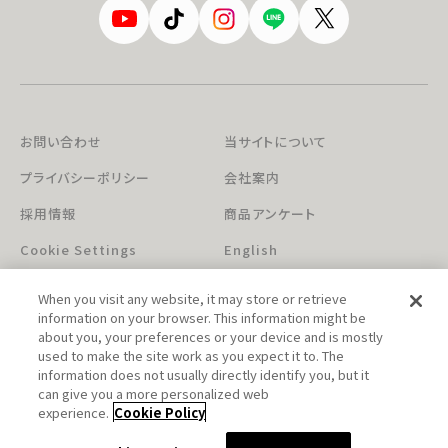
お問い合わせ
当サイトについて
プライバシーポリシー
会社案内
採用情報
商品アンケート
Cookie Settings
English
When you visit any website, it may store or retrieve
information on your browser. This information might be
about you, your preferences or your device and is mostly
used to make the site work as you expect it to. The
information does not usually directly identify you, but it
can give you a more personalized web
このホームページに掲載されている著作物の無断利用を禁じます。
experience.
Cookie Policy
© Aniplex Inc. All rights reserved.