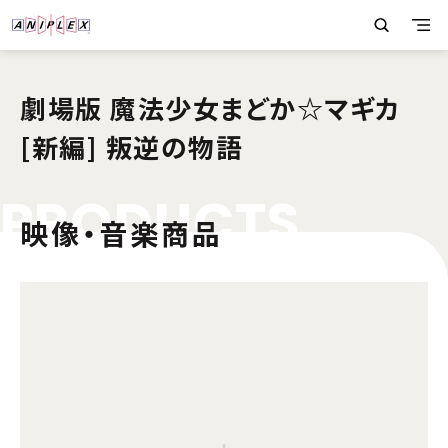
劇場版 魔法少女まどか☆マギカ
[新編] 叛逆の物語
P
R
O
D
U
C
T
S
映像・音楽商品