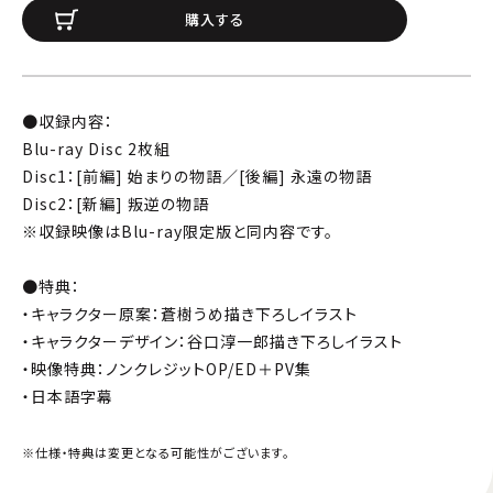
購入する
●収録内容：
Blu-ray Disc 2枚組
Disc1：[前編] 始まりの物語／[後編] 永遠の物語
Disc2：[新編] 叛逆の物語
※収録映像はBlu-ray限定版と同内容です。
●特典：
・キャラクター原案：蒼樹うめ描き下ろしイラスト
・キャラクターデザイン：谷口淳一郎描き下ろしイラスト
・映像特典：ノンクレジットOP/ED＋PV集
・日本語字幕
※仕様・特典は変更となる可能性がございます。