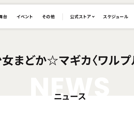
舞台
イベント
その他
公式ストア
スケジュール
少女まどか☆マギカ〈ワルプ
N
E
W
S
ニュース