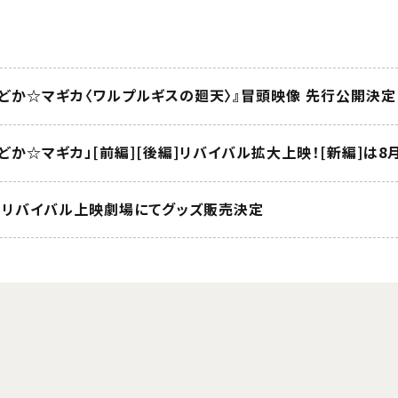
まどか☆マギカ〈ワルプルギスの廻天〉』冒頭映像 先行公開決定
どか☆マギカ」[前編][後編]リバイバル拡大上映！[新編]は8
語」リバイバル上映劇場にてグッズ販売決定