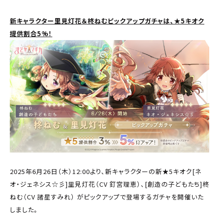
新キャラクター里見灯花＆柊ねむピックアップガチャは、★5キオク
提供割合5%！
2025年6月26日（木）12:00より、新キャラクターの新★5キオク[ネ
オ・ジェネシス☆彡]里見灯花（CV 釘宮理恵）、[創造の子どもたち]柊
ねむ（CV 諸星すみれ） がピックアップで登場するガチャを開催いた
しました。