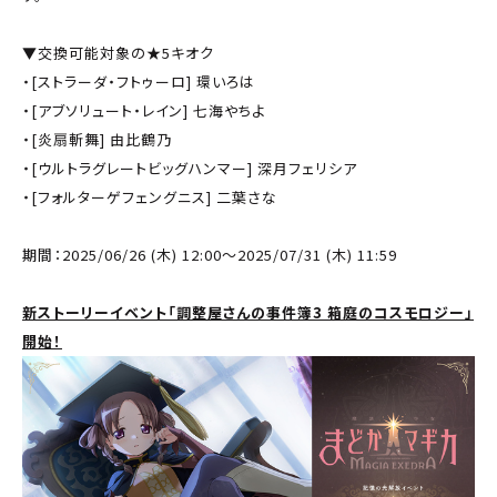
▼交換可能対象の★5キオク
・[ストラーダ・フトゥーロ] 環いろは
・[アブソリュート・レイン] 七海やちよ
・[炎扇斬舞] 由比鶴乃
・[ウルトラグレートビッグハンマー] 深月フェリシア
・[フォルターゲフェングニス] 二葉さな
期間：2025/06/26 (木) 12:00～2025/07/31 (木) 11:59
新ストーリーイベント「調整屋さんの事件簿3 箱庭のコスモロジー」
開始！