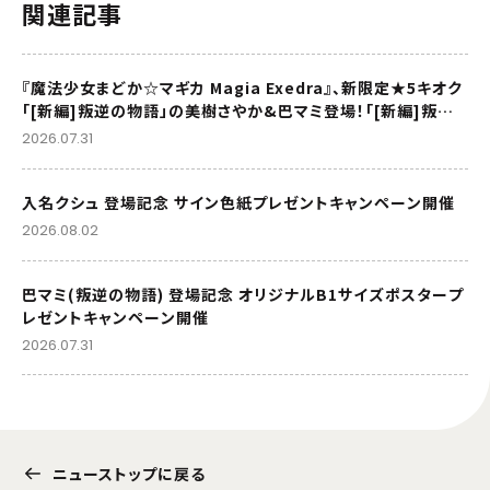
関連記事
『魔法少女まどか☆マギカ Magia Exedra』、新限定★5キオク
「[新編]叛逆の物語」の美樹さやか&巴マミ登場！「[新編]叛逆
の物語」リバイバル上映記念でマギカストーン最大9,000個も
2026.07.31
らえる！
入名クシュ 登場記念 サイン色紙プレゼントキャンペーン開催
2026.08.02
巴マミ(叛逆の物語) 登場記念 オリジナルB1サイズポスタープ
レゼントキャンペーン開催
2026.07.31
ニューストップに戻る