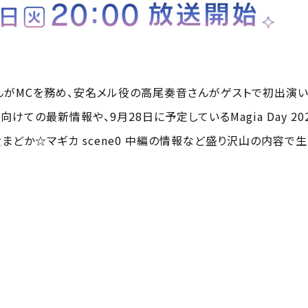
んがMCを務め、安名メル役の高尾奏音さんがゲストで初出演い
けての最新情報や、9月28日に予定しているMagia Day 2
女まどか☆マギカ scene0 中編の情報など盛り沢山の内容で