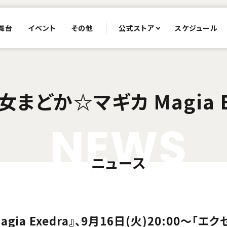
舞台
イベント
その他
公式ストア
スケジュール
まどか☆マギカ Magia E
N
E
W
S
ニュース
ia Exedra』、9月16日(火)20:00〜「エク