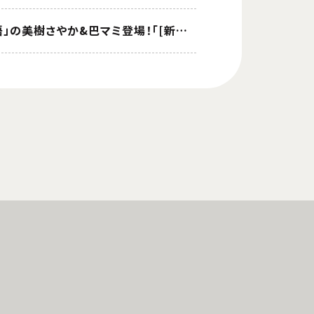
『魔法少女まどか☆マギカ Magia Exedra』、新限定★5キオク 「[新編]叛逆の物語」の美樹さやか&巴マミ登場！「[新編]叛逆の物語」リバイバル上映記念でマギカストーン最大9,000個もらえる！